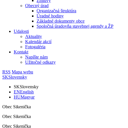
Zmluvy
Obecný úrad
Organizačná štruktúra
Úradné hodiny
Základné dokumenty obce
Spoločná úradovňa stavebnej agendy a ŽP
Udalosti
Aktuality
Kalendár akcií
Fotogaléria
Kontakt
Napíšte nám
Užitočné odkazy
RSS
Mapa webu
SK
Slovensky
SK
Slovensky
EN
English
HU
Magyar
Obec Sikenička
Obec Sikenička
Obec Sikenička