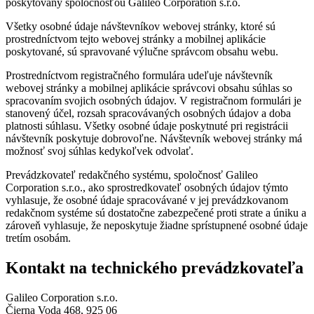
poskytovaný spoločnosťou Galileo Corporation s.r.o.
Všetky osobné údaje návštevníkov webovej stránky, ktoré sú
prostredníctvom tejto webovej stránky a mobilnej aplikácie
poskytované, sú spravované výlučne správcom obsahu webu.
Prostredníctvom registračného formulára udeľuje návštevník
webovej stránky a mobilnej aplikácie správcovi obsahu súhlas so
spracovaním svojich osobných údajov. V registračnom formulári je
stanovený účel, rozsah spracovávaných osobných údajov a doba
platnosti súhlasu. Všetky osobné údaje poskytnuté pri registrácii
návštevník poskytuje dobrovoľne. Návštevník webovej stránky má
možnosť svoj súhlas kedykoľvek odvolať.
Prevádzkovateľ redakčného systému, spoločnosť Galileo
Corporation s.r.o., ako sprostredkovateľ osobných údajov týmto
vyhlasuje, že osobné údaje spracovávané v jej prevádzkovanom
redakčnom systéme sú dostatočne zabezpečené proti strate a úniku a
zároveň vyhlasuje, že neposkytuje žiadne sprístupnené osobné údaje
tretím osobám.
Kontakt na technického prevádzkovateľa
Galileo Corporation s.r.o.
Čierna Voda 468, 925 06