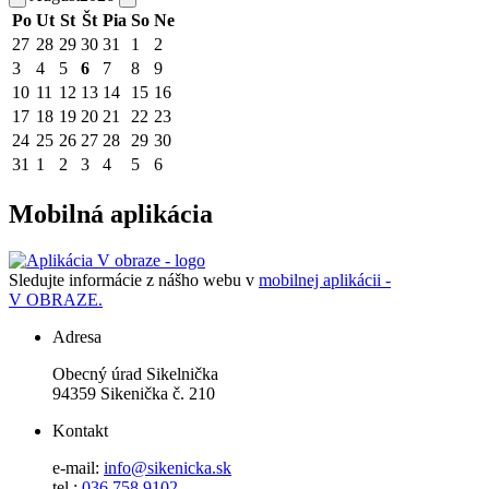
Po
Ut
St
Št
Pia
So
Ne
27
28
29
30
31
1
2
3
4
5
6
7
8
9
10
11
12
13
14
15
16
17
18
19
20
21
22
23
24
25
26
27
28
29
30
31
1
2
3
4
5
6
Mobilná aplikácia
Sledujte informácie z nášho webu v
mobilnej aplikácii -
V OBRAZE.
Adresa
Obecný úrad Sikelnička
94359 Sikenička č. 210
Kontakt
e-mail:
info@sikenicka.sk
tel.:
036 758 9102