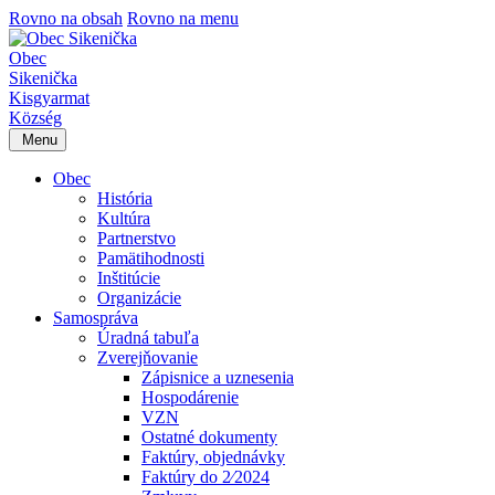
Rovno na obsah
Rovno na menu
Obec
Sikenička
Kisgyarmat
Község
Menu
Obec
História
Kultúra
Partnerstvo
Pamätihodnosti
Inštitúcie
Organizácie
Samospráva
Úradná tabuľa
Zverejňovanie
Zápisnice a uznesenia
Hospodárenie
VZN
Ostatné dokumenty
Faktúry, objednávky
Faktúry do 2⁄2024