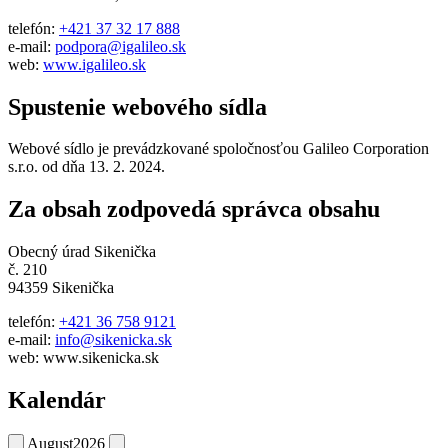
telefón:
+421 37 32 17 888
e-mail:
podpora@igalileo.sk
web:
www.igalileo.sk
Spustenie webového sídla
Webové sídlo je prevádzkované spoločnosťou Galileo Corporation
s.r.o. od dňa 13. 2. 2024.
Za obsah zodpovedá správca obsahu
Obecný úrad Sikenička
č. 210
94359 Sikenička
telefón:
+421 36 758 9121
e-mail:
info@sikenicka.sk
web: www.sikenicka.sk
Kalendár
August
2026