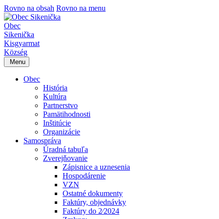
Rovno na obsah
Rovno na menu
Obec
Sikenička
Kisgyarmat
Község
Menu
Obec
História
Kultúra
Partnerstvo
Pamätihodnosti
Inštitúcie
Organizácie
Samospráva
Úradná tabuľa
Zverejňovanie
Zápisnice a uznesenia
Hospodárenie
VZN
Ostatné dokumenty
Faktúry, objednávky
Faktúry do 2⁄2024