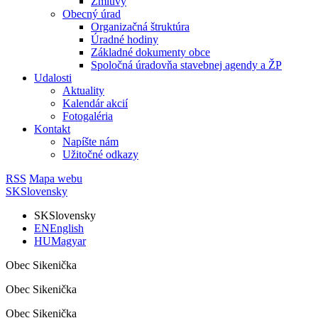
Zmluvy
Obecný úrad
Organizačná štruktúra
Úradné hodiny
Základné dokumenty obce
Spoločná úradovňa stavebnej agendy a ŽP
Udalosti
Aktuality
Kalendár akcií
Fotogaléria
Kontakt
Napíšte nám
Užitočné odkazy
RSS
Mapa webu
SK
Slovensky
SK
Slovensky
EN
English
HU
Magyar
Obec Sikenička
Obec Sikenička
Obec Sikenička