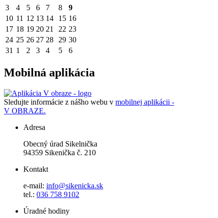
3
4
5
6
7
8
9
10
11
12
13
14
15
16
17
18
19
20
21
22
23
24
25
26
27
28
29
30
31
1
2
3
4
5
6
Mobilná aplikácia
Sledujte informácie z nášho webu v
mobilnej aplikácii -
V OBRAZE.
Adresa
Obecný úrad Sikelnička
94359 Sikenička č. 210
Kontakt
e-mail:
info@sikenicka.sk
tel.:
036 758 9102
Úradné hodiny