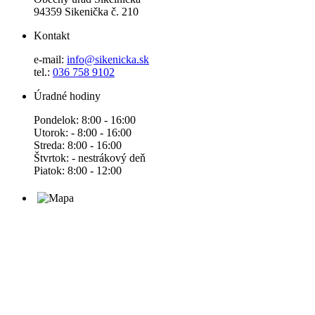
94359 Sikenička č. 210
Kontakt
e-mail:
info@sikenicka.sk
tel.:
036 758 9102
Úradné hodiny
Pondelok: 8:00 - 16:00
Utorok: - 8:00 - 16:00
Streda: 8:00 - 16:00
Štvrtok: - nestrákový deň
Piatok: 8:00 - 12:00