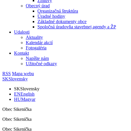
Zmluvy
Obecný úrad
Organizačná štruktúra
Úradné hodiny
Základné dokumenty obce
Spoločná úradovňa stavebnej agendy a ŽP
Udalosti
Aktuality
Kalendár akcií
Fotogaléria
Kontakt
Napíšte nám
Užitočné odkazy
RSS
Mapa webu
SK
Slovensky
SK
Slovensky
EN
English
HU
Magyar
Obec Sikenička
Obec Sikenička
Obec Sikenička