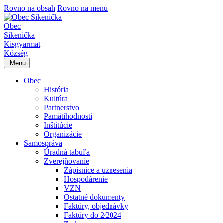
Rovno na obsah
Rovno na menu
Obec
Sikenička
Kisgyarmat
Község
Menu
Obec
História
Kultúra
Partnerstvo
Pamätihodnosti
Inštitúcie
Organizácie
Samospráva
Úradná tabuľa
Zverejňovanie
Zápisnice a uznesenia
Hospodárenie
VZN
Ostatné dokumenty
Faktúry, objednávky
Faktúry do 2⁄2024