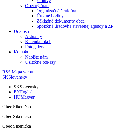
Zmluvy
Obecný úrad
Organizačná štruktúra
Úradné hodiny
Základné dokumenty obce
Spoločná úradovňa stavebnej agendy a ŽP
Udalosti
Aktuality
Kalendár akcií
Fotogaléria
Kontakt
Napíšte nám
Užitočné odkazy
RSS
Mapa webu
SK
Slovensky
SK
Slovensky
EN
English
HU
Magyar
Obec Sikenička
Obec Sikenička
Obec Sikenička