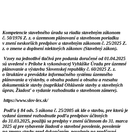
Kompetencie stavebného úradu sa riadia stavebným zákonom
č. 50/1976 Z. z. o územnom plánovaní a stavebnom poriadku
v znení neskorších predpisov a stavebným zákonom č. 25/2025 Z.
z. o zmene a doplnení niektorých zákonov (Stavebný zákon).
Vzory na jednotlivé tlačivá pre podania doručené od
01.04.2025
sú uvedené v Prílohe k vykonávacej Vyhláške Úradu pre územné
plánovanie a výstavbu Slovenskej republiky č. 60/2025 Z. z.
o štruktúre a prevádzke informačného systému územného
plánovania a výstavby, o obsahu podaní a obsahu a rozsahu
dokumentácie stavby (napríklad Ohlásenie stavby a stavebných
úprav, Žiadosť o vydanie rozhodnutia o stavebnom zámere).
https://www.slov-lex.sk/
Podľa § 84 ods. 5 zákona č. 25/2005 ak ide o stavbu, pre ktorú je
vydané územné rozhodnutie podľa predpisov účinných
do 31.03.2025, použijú sa predpisy v znení účinnom do 31. marca
2025 aj pre vybavenie žiadosti o stavebné povolenie, povolenie
na zmenu stavby pred dokončením, povolenie na predčasné