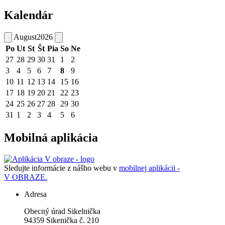
Kalendár
August
2026
Po
Ut
St
Št
Pia
So
Ne
27
28
29
30
31
1
2
3
4
5
6
7
8
9
10
11
12
13
14
15
16
17
18
19
20
21
22
23
24
25
26
27
28
29
30
31
1
2
3
4
5
6
Mobilná aplikácia
Sledujte informácie z nášho webu v
mobilnej aplikácii -
V OBRAZE.
Adresa
Obecný úrad Sikelnička
94359 Sikenička č. 210