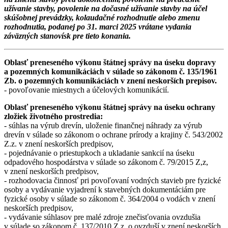
užívanie stavby, povolenie na dočasné užívanie stavby na účel
skúšobnej prevádzky, kolaudačné rozhodnutie alebo zmenu
rozhodnutia, podanej po 31. marci 2025 vrátane vydania
záväzných stanovísk pre tieto konania.
Oblasť preneseného výkonu štátnej správy na úseku dopravy
a pozemných komunikáciách v súlade so zákonom č. 135/1961
Zb. o pozemných komunikáciách v znení neskorších prepisov.
- povoľovanie miestnych a účelových komunikácií.
Oblasť preneseného výkonu štátnej správy na úseku ochrany
zložiek životného prostredia:
- súhlas na výrub drevín, uloženie finančnej náhrady za výrub
drevín v súlade so zákonom o ochrane prírody a krajiny č. 543/2002
Z.z. v znení neskorších predpisov,
- pojednávanie o priestupkoch a ukladanie sankcií na úseku
odpadového hospodárstva v súlade so zákonom č. 79/2015 Z,z,
v znení neskorších predpisov,
- rozhodovacia činnosť pri povoľovaní vodných stavieb pre fyzické
osoby a vydávanie vyjadrení k stavebných dokumentáciám pre
fyzické osoby v súlade so zákonom č. 364/2004 o vodách v znení
neskorších predpisov,
- vydávanie súhlasov pre malé zdroje znečisťovania ovzdušia
v súlade so zákonom č. 137/2010 Z.z. o ovzduší v znení neskorších