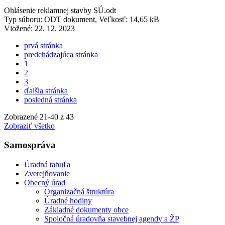
Ohlásenie reklamnej stavby SÚ.odt
Typ súboru: ODT dokument, Veľkosť: 14,65 kB
Vložené:
22. 12. 2023
prvá stránka
predchádzajúca stránka
1
2
3
ďalšia stránka
posledná stránka
Zobrazené
21
-
40
z 43
Zobraziť všetko
Samospráva
Úradná tabuľa
Zverejňovanie
Obecný úrad
Organizačná štruktúra
Úradné hodiny
Základné dokumenty obce
Spoločná úradovňa stavebnej agendy a ŽP