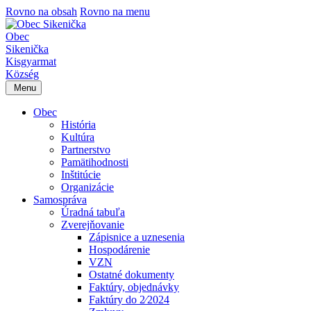
Rovno na obsah
Rovno na menu
Obec
Sikenička
Kisgyarmat
Község
Menu
Obec
História
Kultúra
Partnerstvo
Pamätihodnosti
Inštitúcie
Organizácie
Samospráva
Úradná tabuľa
Zverejňovanie
Zápisnice a uznesenia
Hospodárenie
VZN
Ostatné dokumenty
Faktúry, objednávky
Faktúry do 2⁄2024