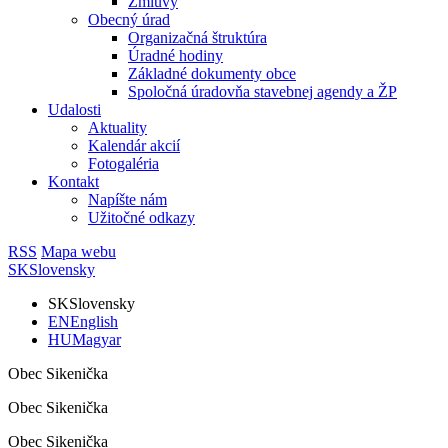
Zmluvy
Obecný úrad
Organizačná štruktúra
Úradné hodiny
Základné dokumenty obce
Spoločná úradovňa stavebnej agendy a ŽP
Udalosti
Aktuality
Kalendár akcií
Fotogaléria
Kontakt
Napíšte nám
Užitočné odkazy
RSS
Mapa webu
SK
Slovensky
SK
Slovensky
EN
English
HU
Magyar
Obec Sikenička
Obec Sikenička
Obec Sikenička