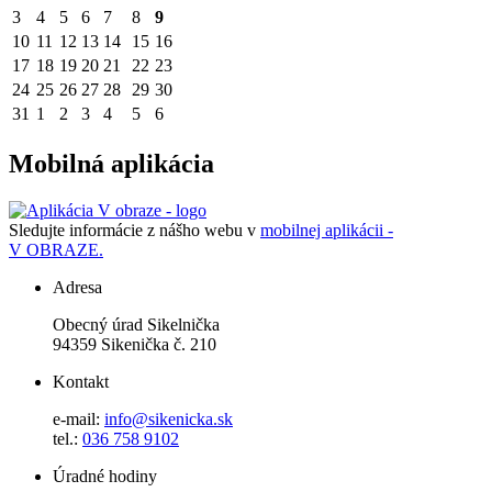
3
4
5
6
7
8
9
10
11
12
13
14
15
16
17
18
19
20
21
22
23
24
25
26
27
28
29
30
31
1
2
3
4
5
6
Mobilná aplikácia
Sledujte informácie z nášho webu v
mobilnej aplikácii -
V OBRAZE.
Adresa
Obecný úrad Sikelnička
94359 Sikenička č. 210
Kontakt
e-mail:
info@sikenicka.sk
tel.:
036 758 9102
Úradné hodiny