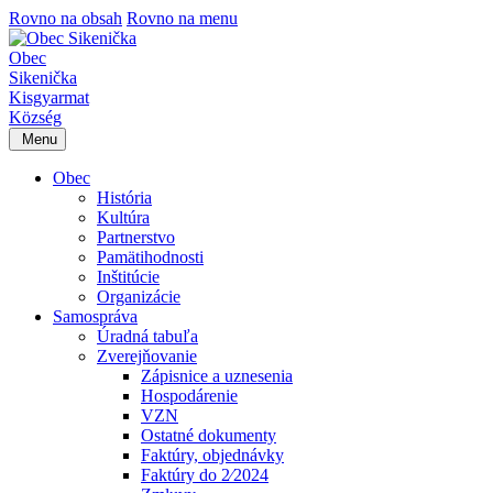
Rovno na obsah
Rovno na menu
Obec
Sikenička
Kisgyarmat
Község
Menu
Obec
História
Kultúra
Partnerstvo
Pamätihodnosti
Inštitúcie
Organizácie
Samospráva
Úradná tabuľa
Zverejňovanie
Zápisnice a uznesenia
Hospodárenie
VZN
Ostatné dokumenty
Faktúry, objednávky
Faktúry do 2⁄2024