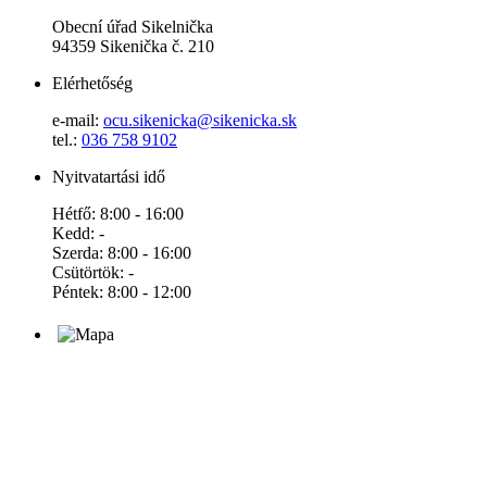
Obecní úřad Sikelnička
94359 Sikenička č. 210
Elérhetőség
e-mail:
ocu.sikenicka@sikenicka.sk
tel.:
036 758 9102
Nyitvatartási idő
Hétfő: 8:00 - 16:00
Kedd: -
Szerda: 8:00 - 16:00
Csütörtök: -
Péntek: 8:00 - 12:00