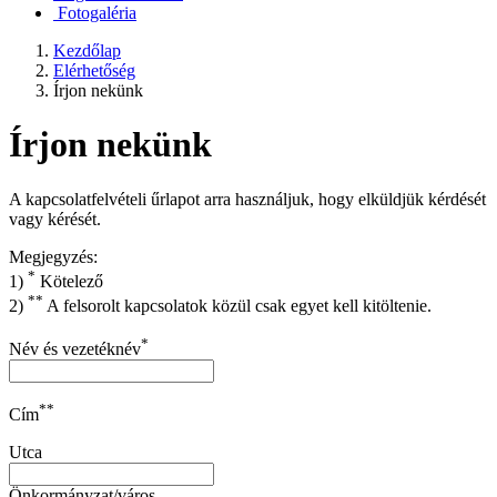
Fotogaléria
Kezdőlap
Elérhetőség
Írjon nekünk
Írjon nekünk
A kapcsolatfelvételi űrlapot arra használjuk, hogy elküldjük kérdését
vagy kérését.
Megjegyzés:
*
1)
Kötelező
**
2)
A felsorolt kapcsolatok közül csak egyet kell kitöltenie.
*
Név és vezetéknév
**
Cím
Utca
Önkormányzat/város