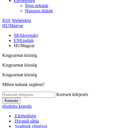
Elérhetőség
Írjon nekünk
Hasznos linkek
RSS
Webtérkép
HU
Magyar
SK
Slovensky
EN
English
HU
Magyar
Kisgyarmat község
Kisgyarmat község
Kisgyarmat község
Miben tudunk segíteni?
Keresett kifejezés
Keresés
részletes keresés
Elérhetőség
Hivatali tábla
Segítünk elintézni