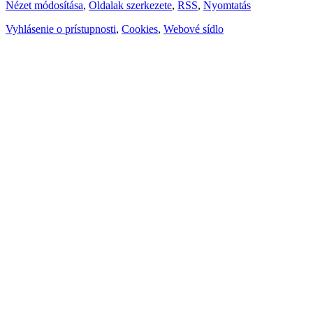
Nézet módosítása
,
Oldalak szerkezete
,
RSS
,
Nyomtatás
Vyhlásenie o prístupnosti
,
Cookies
,
Webové sídlo