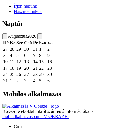
Írjon nekünk
Hasznos linkek
Naptár
Augusztus
2026
Hé
Ke
Sze
Csü
Pé
Szo
Va
27
28
29
30
31
1
2
3
4
5
6
7
8
9
10
11
12
13
14
15
16
17
18
19
20
21
22
23
24
25
26
27
28
29
30
31
1
2
3
4
5
6
Mobilos alkalmazás
Kövesd weboldalunkról származó információkat a
mobilalkalmazásban – V OBRAZE.
Cím