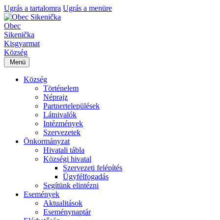
Ugrás a tartalomra
Ugrás a menüre
Obec
Sikenička
Kisgyarmat
Község
Menü
Község
Történelem
Néprajz
Partnertelepülések
Látnivalók
Intézmények
Szervezetek
Önkormányzat
Hivatali tábla
Községi hivatal
Szervezeti felépítés
Ügyfélfogadás
Segítünk elintézni
Események
Aktualitások
Eseménynaptár