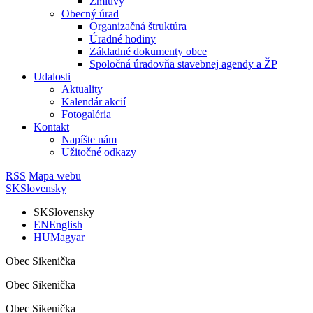
Zmluvy
Obecný úrad
Organizačná štruktúra
Úradné hodiny
Základné dokumenty obce
Spoločná úradovňa stavebnej agendy a ŽP
Udalosti
Aktuality
Kalendár akcií
Fotogaléria
Kontakt
Napíšte nám
Užitočné odkazy
RSS
Mapa webu
SK
Slovensky
SK
Slovensky
EN
English
HU
Magyar
Obec Sikenička
Obec Sikenička
Obec Sikenička