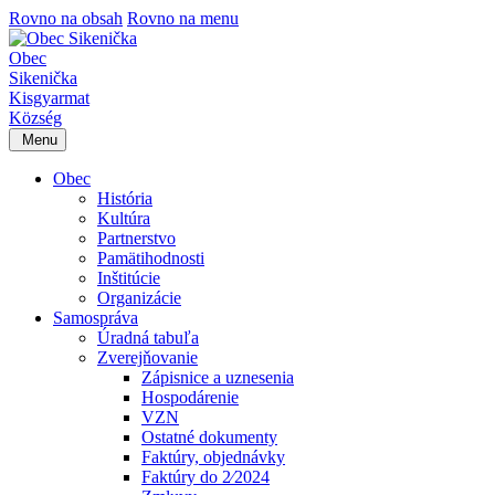
Rovno na obsah
Rovno na menu
Obec
Sikenička
Kisgyarmat
Község
Menu
Obec
História
Kultúra
Partnerstvo
Pamätihodnosti
Inštitúcie
Organizácie
Samospráva
Úradná tabuľa
Zverejňovanie
Zápisnice a uznesenia
Hospodárenie
VZN
Ostatné dokumenty
Faktúry, objednávky
Faktúry do 2⁄2024