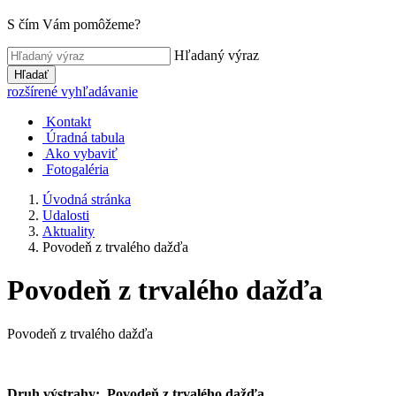
S čím Vám pomôžeme?
Hľadaný výraz
Hľadať
rozšírené vyhľadávanie
Kontakt
Úradná tabula
Ako vybaviť
Fotogaléria
Úvodná stránka
Udalosti
Aktuality
Povodeň z trvalého dažďa
Povodeň z trvalého dažďa
Povodeň z trvalého dažďa
Druh výstrahy:
Povodeň z trvalého dažďa