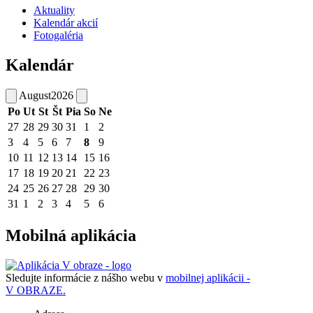
Aktuality
Kalendár akcií
Fotogaléria
Kalendár
August
2026
Po
Ut
St
Št
Pia
So
Ne
27
28
29
30
31
1
2
3
4
5
6
7
8
9
10
11
12
13
14
15
16
17
18
19
20
21
22
23
24
25
26
27
28
29
30
31
1
2
3
4
5
6
Mobilná aplikácia
Sledujte informácie z nášho webu v
mobilnej aplikácii -
V OBRAZE.