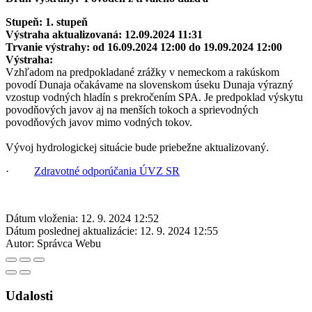
Stupeň:
1. stupeň
Výstraha aktualizovaná:
12.09.2024 11:31
Trvanie výstrahy:
od 16.09.2024 12:00 do 19.09.2024 12:00
Výstraha:
Vzhľadom na predpokladané zrážky v nemeckom a rakúskom
povodí Dunaja očakávame na slovenskom úseku Dunaja výrazný
vzostup vodných hladín s prekročením SPA. Je predpoklad výskytu
povodňových javov aj na menších tokoch a sprievodných
povodňových javov mimo vodných tokov.
Vývoj hydrologickej situácie bude priebežne aktualizovaný.
·
Zdravotné odporúčania ÚVZ SR
Dátum vloženia:
12. 9. 2024 12:52
Dátum poslednej aktualizácie:
12. 9. 2024 12:55
Autor:
Správca Webu
Udalosti